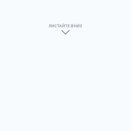
ЛИСТАЙТЕ ВНИЗ
Итоги олимпиады
Распределение призовых мест по
итогам олимпиады
I